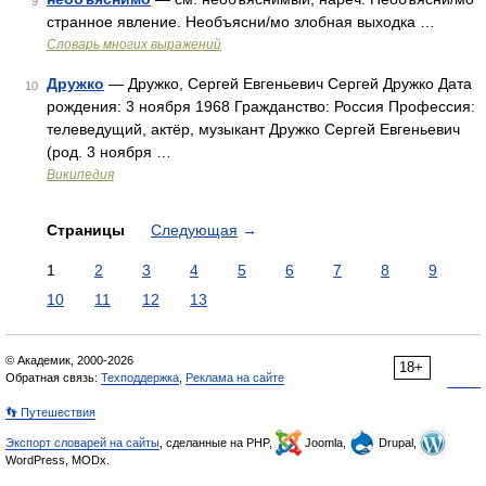
9
странное явление. Необъясни/мо злобная выходка …
Словарь многих выражений
Дружко
— Дружко, Сергей Евгеньевич Сергей Дружко Дата
10
рождения: 3 ноября 1968 Гражданство: Россия Профессия:
телеведущий, актёр, музыкант Дружко Сергей Евгеньевич
(род. 3 ноября …
Википедия
Страницы
Следующая
→
1
2
3
4
5
6
7
8
9
10
11
12
13
© Академик, 2000-2026
18+
Обратная связь:
Техподдержка
,
Реклама на сайте
👣 Путешествия
Экспорт словарей на сайты
, сделанные на PHP,
Joomla,
Drupal,
WordPress, MODx.