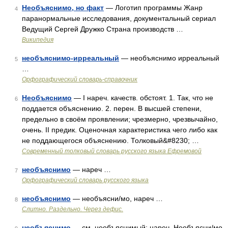
Необъяснимо, но факт
— Логотип программы Жанр
4
паранормальные исследования, документальный сериал
Ведущий Сергей Дружко Страна производств …
Википедия
необъяснимо-ирреальный
— необъяснимо ирреальный
5
…
Орфографический словарь-справочник
Необъяснимо
— I нареч. качеств. обстоят. 1. Так, что не
6
поддается объяснению. 2. перен. В высшей степени,
предельно в своём проявлении; чрезмерно, чрезвычайно,
очень. II предик. Оценочная характеристика чего либо как
не поддающегося объяснению. Толковый&#8230; …
Современный толковый словарь русского языка Ефремовой
необъяснимо
— нареч …
7
Орфографический словарь русского языка
необъяснимо
— необъясни/мо, нареч …
8
Слитно. Раздельно. Через дефис.
необъяснимо
— см. необъяснимый; нареч. Необъясни/мо